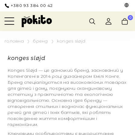
+380 93 384 00 42
ХЛОПЧИКАМ
ДІВЧАТКАМ
ВЗУТТЯ
ДРІБНИЧКИ
0
РИ
РИ
ЧАТОК
головна
бренд
konges sløjd
 ОДЯГ
 ОДЯГ
ПЧИКІВ
konges sløjd
ЖУ
ТА ПІДЖАКИ
НУТИ ВСЕ
Я НАЙМОЛОДШИХ
Konges Sløjd — це данський бренд, заснований у
Копенгагені в 2014 році дизайнером Емілі Конге.
ТА ПІДЖАКИ
ТИ ТА КОМБІНЕЗОНИ
А ЗБЕРІГАННЯ
Бренд спеціалізується на високоякісних товарах
для дітей і дому, поєднуючи скандинавську
естетику з практичністю та екологічною
ТИ ТА КОМБІНЕЗОНИ
ИКИ
НУТИ ВСЕ
відповідальністю. Основна ідея бренду —
створення стильних і водночас функціональних
ВИ
ТА КАРДИГАНИ
речей для дітей і їхніх батьків, які роблять
повсякденне життя комфортнішим і
гармонійним.
 СОРОЧКИ
 ТА ЛОНГСЛІВИ
Ключовими особливостями є використання