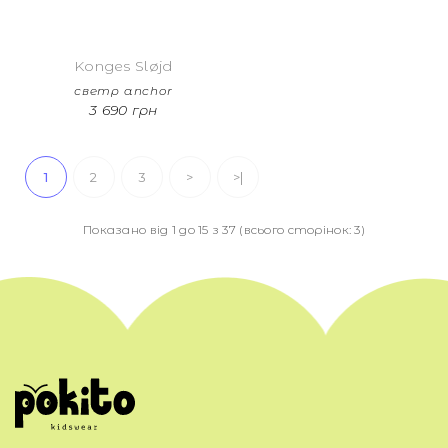
Konges Sløjd
светр anchor
3 690 грн
1
2
3
>
>|
Показано від 1 до 15 з 37 (всього сторінок: 3)