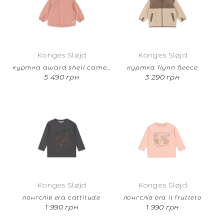
Konges Sløjd
Konges Sløjd
куртка award shell cameo brown
куртка flynn fleece
5 490 грн
3 290 грн
Konges Sløjd
Konges Sløjd
лонгслів era cattitude
лонгслів era il frutteto
1 990 грн
1 990 грн