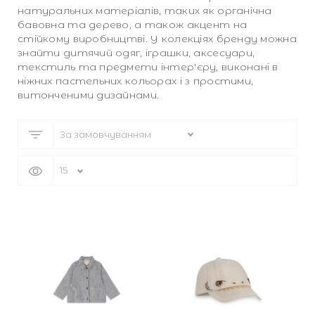
натуральних матеріалів, таких як органічна
ТА КАРДИГАНИ
БІЛИЗНА
бавовна та дерево, а також акцент на
стійкому виробництві. У колекціях бренду можна
знайти дитячий одяг, іграшки, аксесуари,
БІЛИЗНА
 СПІДНИЦІ
текстиль та предмети інтер'єру, виконані в
ніжних пастельних кольорах і з простими,
витонченими дизайнами.
КИ
И ТА МАЙКИ
СВІТШОТИ
СВІТШОТИ
А ДЖИНСИ
А ДЖИНСИ
НУТИ ВСЕ
НУТИ ВСЕ