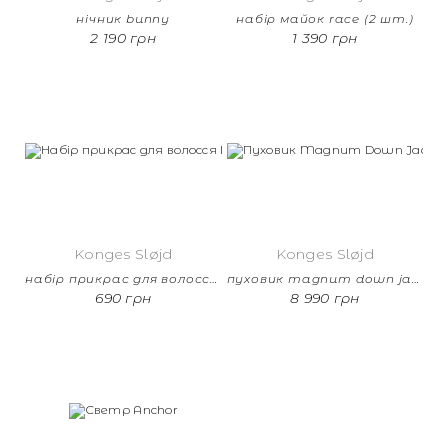
нічник bunny
набір майок race (2 шт.)
2 190 грн
1 390 грн
Konges Sløjd
Konges Sløjd
набір прикрас для волосся merry (2 шт.)
пуховик magnum down jacket solid
690 грн
8 990 грн