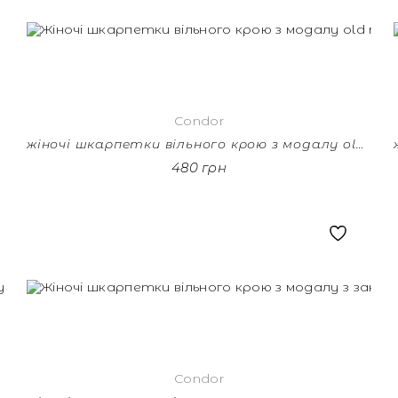
Condor
жіночі шкарпетки вільного крою з модалу old rose
480 грн
Condor