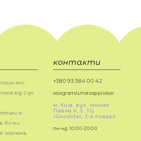
контакти
+380 93 384 00 42
газин еко-
ахів від 2 до
telegram/whatsapp/viber
м. Київ, вул. Іоанна
Павла ІІ, 5, ТЦ
тільки із
«Goodlife», 2-й поверх
в, бо ми
пн-нд 10:00-20:00
: малюків,