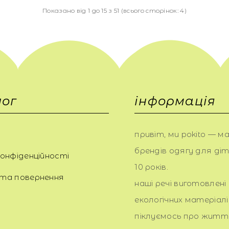
Показано від 1 до 15 з 51 (всього сторінок: 4)
ог
інформація
привіт, ми pokito — ма
брендів одягу для дітл
онфіденційності
10 років.
та повернення
наші речі виготовлені 
екологічних матеріалі
піклуємось про життя