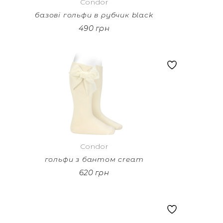
Condor
базові гольфи в рубчик black
490 грн
Condor
гольфи з бантом cream
620 грн