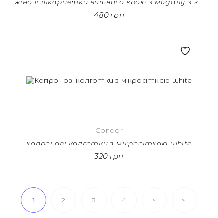
жіночі шкарпетки вільного крою з модалу з закрученим манжетом old rose
480 грн
Condor
капронові колготки з мікросіткою white
320 грн
1
2
3
4
>
>|