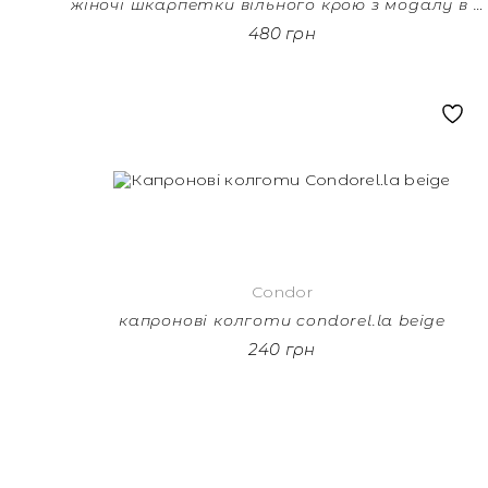
жіночі шкарпетки вільного крою з модалу в рубчик white
480 грн
Condor
капронові колготи condorel.la beige
240 грн