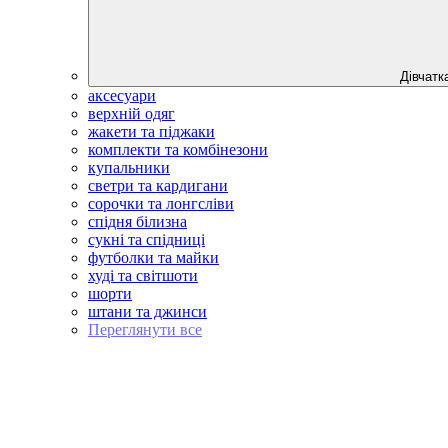
Дівчатк
аксесуари
верхній одяг
жакети та піджаки
комплекти та комбінезони
купальники
светри та кардигани
сорочки та лонгсліви
спідня білизна
сукні та спідниці
футболки та майки
худі та світшоти
шорти
штани та джинси
Переглянути все