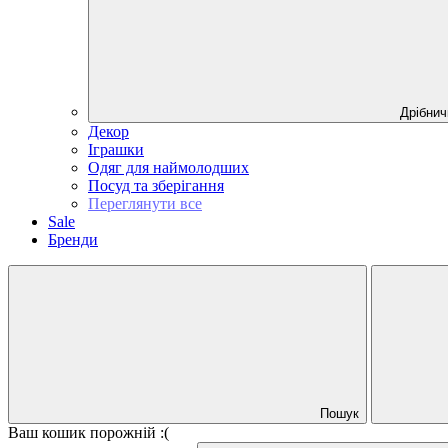
Дрібнич
Декор
Іграшки
Одяг для наймолодших
Посуд та зберігання
Переглянути все
Sale
Бренди
Пошук
Ваш кошик порожній :(