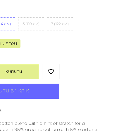
04 см)
5 (110 см)
7 (122 см)
АМЕТРИ
КУПИТИ
ТИ В 1 КЛІК
А
cotton blend with a hint of stretch for a
ade in 95% organic cotton with 5% elastane.