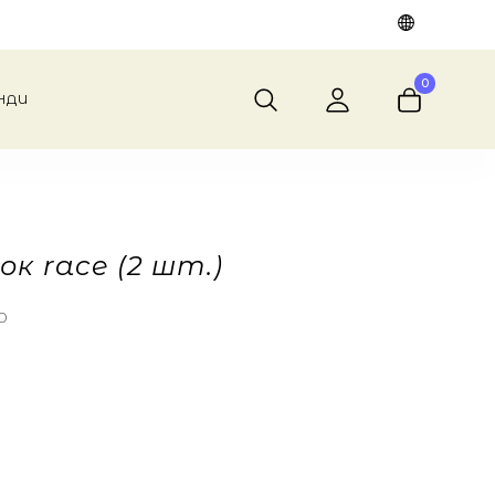
0
НДИ
ок race (2 шт.)
0