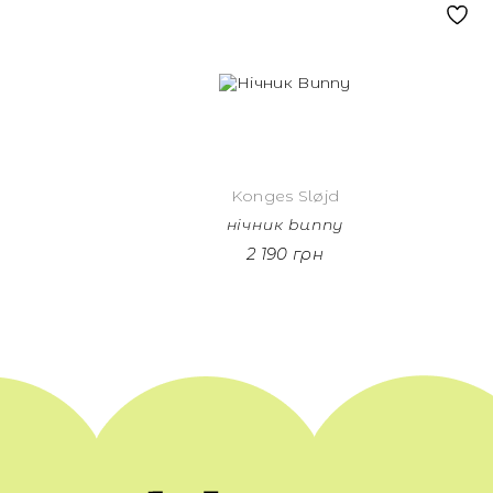
Konges Sløjd
нічник bunny
2 190 грн