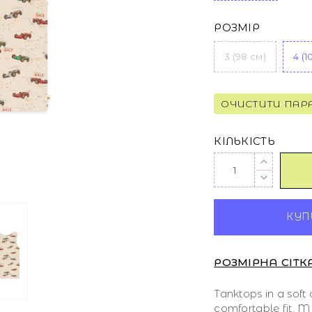
РОЗМІР
3 (98 см)
4 (1
ОЧИСТИТИ ПАР
КІЛЬКІСТЬ
КУПИ
РОЗМІРНА СІТК
Tanktops in a soft 
comfortable fit. M