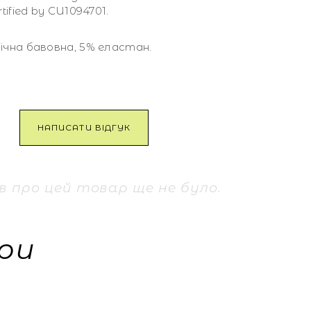
rtified by CU1094701.
ічна бавовна, 5% еластан.
НАПИСАТИ ВІДГУК
ів про цей товар ще не було.
ри