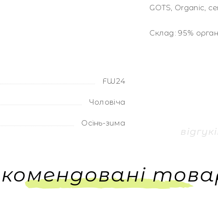
GOTS, Organic, ce
Склад: 95% орган
FW24
Чоловіча
Осінь-зима
відгук
екомендовані това