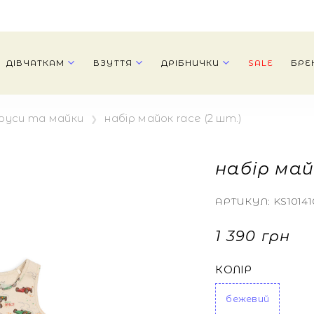
ДІВЧАТКАМ
ВЗУТТЯ
ДРІБНИЧКИ
SALE
БРЕ
руси та майки
набір майок race (2 шт.)
набір май
АРТИКУЛ:
KS10141
1 390 грн
КОЛІР
бежевий