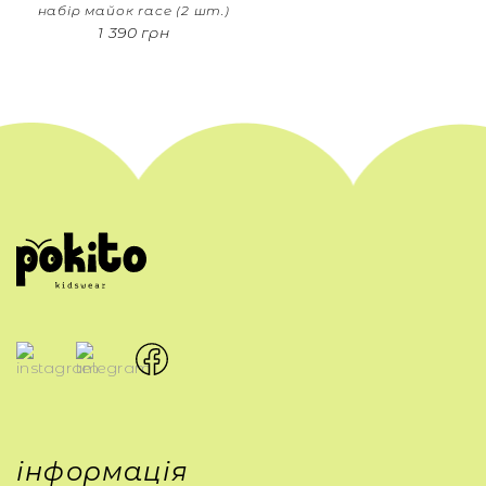
набір майок race (2 шт.)
1 390 грн
інформація