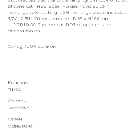
silicone with ABS Base. Please note: Build-in
rechargeable battery, USB recharge cable included.
3,7V , 0,5W. Measurements: D 95 x H 166 mm.
WARNINGS: The lamp is NOT a toy and is for
decoration only.
Склад: 100% силікон.
Колекція
FW24
Стать
Чоловіча
Сезон
Осінь-зима