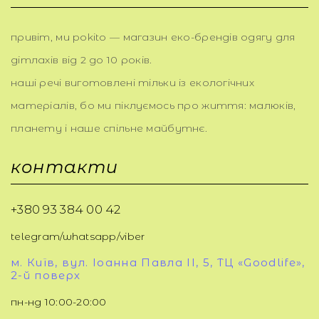
привіт, ми pokito — магазин еко-брендів одягу для
дітлахів від 2 до 10 років.
наші речі виготовлені тільки із екологічних
матеріалів, бо ми піклуємось про життя: малюків,
планету і наше спільне майбутнє.
контакти
+380 93 384 00 42
telegram/whatsapp/viber
м. Київ, вул. Іоанна Павла ІІ, 5, ТЦ «Goodlife»,
2-й поверх
пн-нд 10:00-20:00