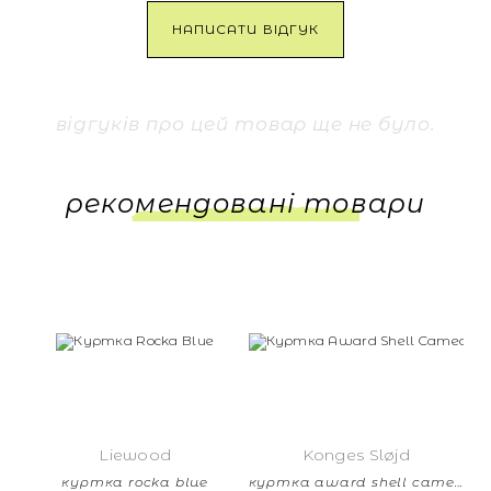
НАПИСАТИ ВІДГУК
відгуків про цей товар ще не було.
рекомендовані товари
Liewood
Konges Sløjd
куртка rocka blue
куртка award shell cameo brown