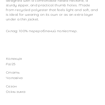
designed with a comfortable raised neckline, a
sturdy zipper, and practical thumb holes. Made
from recycled polyester that feels light and soft, and
is ideal for wearing on its own or as an extra layer
under a thin jacket.
Склад: 100% перероблений поліестер.
Колекція
FW25
Стать
Чоловіча
Сезон
Осінь-зима