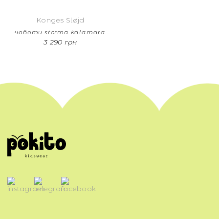
Konges Sløjd
чоботи storma kalamata
3 290 грн