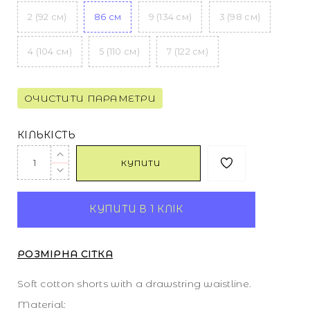
2 (92 см)
86 см
9 (134 см)
3 (98 см)
4 (104 см)
5 (110 см)
7 (122 см)
ОЧИСТИТИ ПАРАМЕТРИ
КІЛЬКІСТЬ
КУПИТИ
КУПИТИ В 1 КЛІК
РОЗМІРНА СІТКА
Soft cotton shorts with a drawstring waistline.
Material: