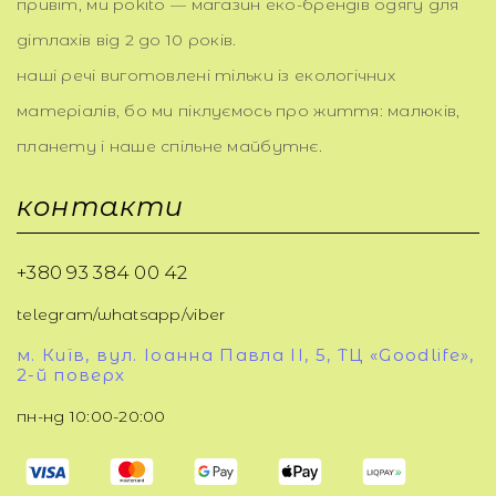
привіт, ми pokito — магазин еко-брендів одягу для
дітлахів від 2 до 10 років.
наші речі виготовлені тільки із екологічних
матеріалів, бо ми піклуємось про життя: малюків,
планету і наше спільне майбутнє.
контакти
+380 93 384 00 42
telegram/whatsapp/viber
м. Київ, вул. Іоанна Павла ІІ, 5, ТЦ «Goodlife»,
2-й поверх
пн-нд 10:00-20:00