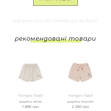
відгуків про цей товар ще не було.
рекомендовані товари
Konges Sløjd
Konges Sløjd
шорти elliot
шорти marlon
1 890 грн
2 290 грн