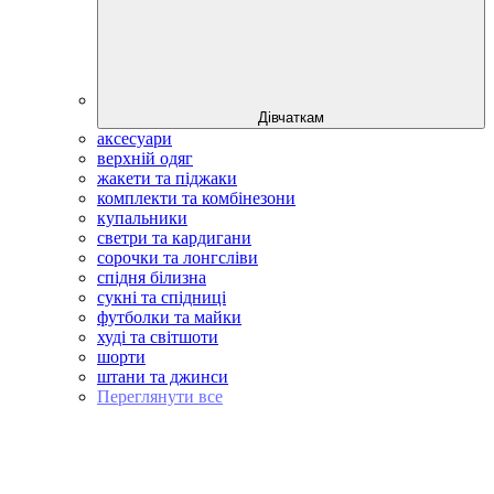
Дівчаткам
аксесуари
верхній одяг
жакети та піджаки
комплекти та комбінезони
купальники
светри та кардигани
сорочки та лонгсліви
спідня білизна
сукні та спідниці
футболки та майки
худі та світшоти
шорти
штани та джинси
Переглянути все