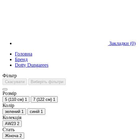
Закладки (0)
Головна
Бренд
Dotty Dungarees
Фільтр
Скасувати
Виберіть фільтри
Розмір
5 (110 см)
1
7 (122 см)
1
Колір
зелений
1
синій
1
Колекція
AW23
2
Стать
Жіноча
2