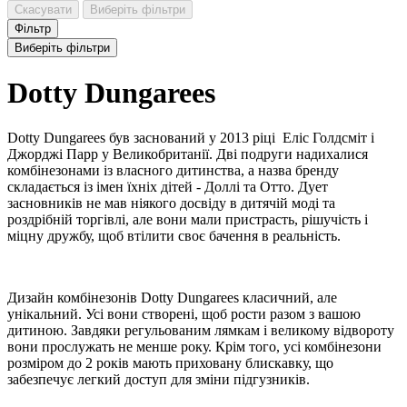
Скасувати
Виберіть фільтри
Фільтр
Виберіть фільтри
Dotty Dungarees
Dotty Dungarees був заснований у 2013 ріці Еліс Голдсміт і
Джорджі Парр у Великобританії. Дві подруги надихалися
комбінезонами із власного дитинства, а назва бренду
складається із імен їхніх дітей - Доллі та Отто. Дует
засновників не мав ніякого досвіду в дитячій моді та
роздрібній торгівлі, але вони мали пристрасть, рішучість і
міцну дружбу, щоб втілити своє бачення в реальність.
Дизайн комбінезонів Dotty Dungarees класичний, але
унікальний. Усі вони створені, щоб рости разом з вашою
дитиною. Завдяки регульованим лямкам і великому відвороту
вони прослужать не менше року. Крім того, усі комбінезони
розміром до 2 років мають приховану блискавку, що
забезпечує легкий доступ для зміни підгузників.