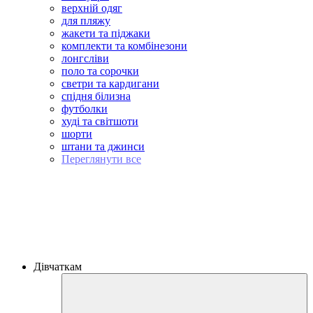
верхній одяг
для пляжу
жакети та піджаки
комплекти та комбінезони
лонгсліви
поло та сорочки
светри та кардигани
спідня білизна
футболки
худі та світшоти
шорти
штани та джинси
Переглянути все
Дівчаткам