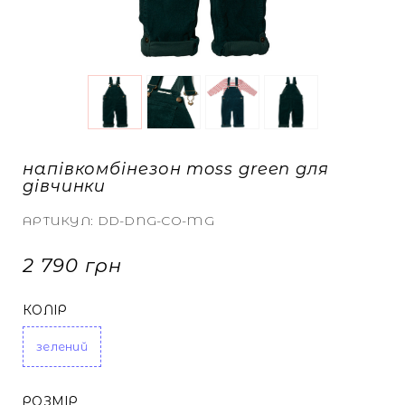
ТА КАРДИГАНИ
БІЛИЗНА
БІЛИЗНА
 СПІДНИЦІ
КИ
И ТА МАЙКИ
напівкомбінезон moss green для
СВІТШОТИ
СВІТШОТИ
дівчинки
АРТИКУЛ:
DD-DNG-CO-MG
2 790 грн
А ДЖИНСИ
А ДЖИНСИ
КОЛІР
НУТИ ВСЕ
НУТИ ВСЕ
зелений
РОЗМІР