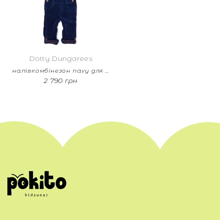
Dotty Dungarees
напівкомбінезон navy для дівчинки
2 790 грн