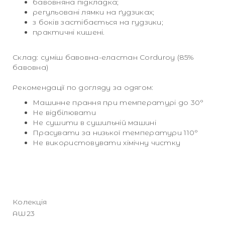
бавовняна підкладка;
регульовані лямки на ґудзиках;
з боків застібається на гудзики;
практичні кишені.
Склад: суміш бавовна-еластан Corduroy (85%
бавовна)
Рекомендації по догляду за одягом:
Машинне прання при температурі до 30°
Не відбілювати
Не сушити в сушильній машині
Прасувати за низької температури 110°
Не використовувати хімічну чистку
Колекція
AW23