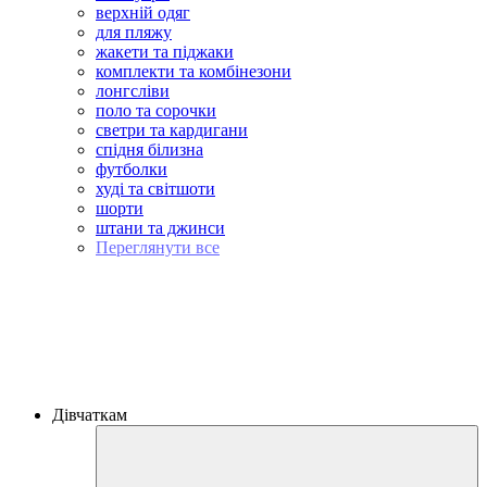
верхній одяг
для пляжу
жакети та піджаки
комплекти та комбінезони
лонгсліви
поло та сорочки
светри та кардигани
спідня білизна
футболки
худі та світшоти
шорти
штани та джинси
Переглянути все
Дівчаткам