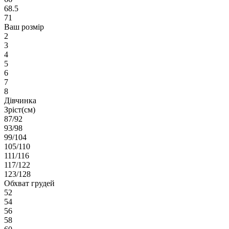
68.5
71
Ваш розмір
2
3
4
5
6
7
8
Дівчинка
Зріст(см)
87/92
93/98
99/104
105/110
111/116
117/122
123/128
Обхват грудей
52
54
56
58