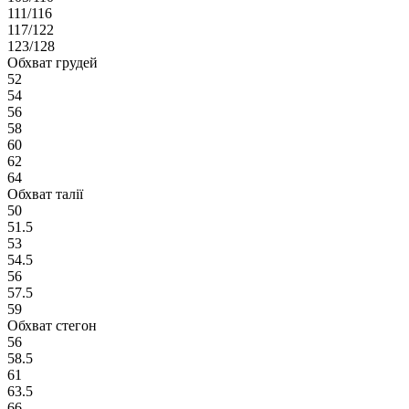
111/116
117/122
123/128
Обхват грудей
52
54
56
58
60
62
64
Обхват талії
50
51.5
53
54.5
56
57.5
59
Обхват стегон
56
58.5
61
63.5
66