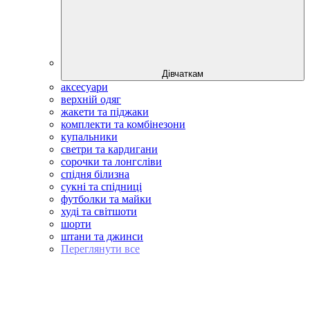
Дівчаткам
аксесуари
верхній одяг
жакети та піджаки
комплекти та комбінезони
купальники
светри та кардигани
сорочки та лонгсліви
спідня білизна
сукні та спідниці
футболки та майки
худі та світшоти
шорти
штани та джинси
Переглянути все