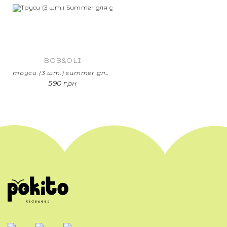
BOB&OLI
труси (3 шт.) summer для дівчинки
590 грн