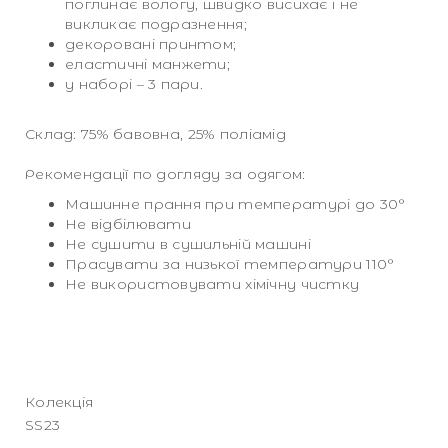
поглинає вологу, швидко висихає і не
викликає подразнення;
декоровані принтом;
еластичні манжети;
у наборі – 3 пари.
Склад: 75% бавовна, 25% поліамід
Рекомендації по догляду за одягом:
Машинне прання при температурі до 30°
Не відбілювати
Не сушити в сушильній машині
Прасувати за низької температури 110°
Не використовувати хімічну чистку
Колекція
SS23