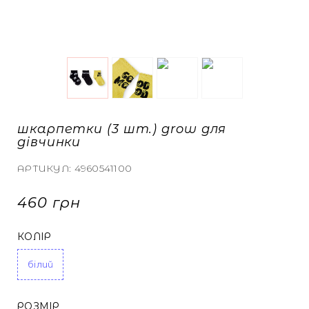
ТА КАРДИГАНИ
БІЛИЗНА
БІЛИЗНА
 СПІДНИЦІ
КИ
И ТА МАЙКИ
шкарпетки (3 шт.) grow для
СВІТШОТИ
СВІТШОТИ
дівчинки
АРТИКУЛ:
4960541100
460 грн
А ДЖИНСИ
А ДЖИНСИ
КОЛІР
НУТИ ВСЕ
НУТИ ВСЕ
білий
РОЗМІР