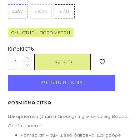
25/27
28/30
31/33
ОЧИСТИТИ ПАРАМЕТРИ
КІЛЬКІСТЬ
КУПИТИ
КУПИТИ В 1 КЛІК
РОЗМІРНА СІТКА
Шкарпетки (3 шт.) Grow для дівчинки від Boboli.
Особливості:
матеріал – сумішева бавовна, що добре