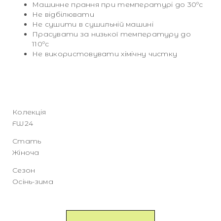
Машинне прання при температурі до 30ºc
Не відбілювати
Не сушити в сушильній машині
Прасувати за низької температуру до
110ºc
Не використовувати хімічну чистку
Колекція
FW24
Стать
Жіноча
Сезон
Осінь-зима