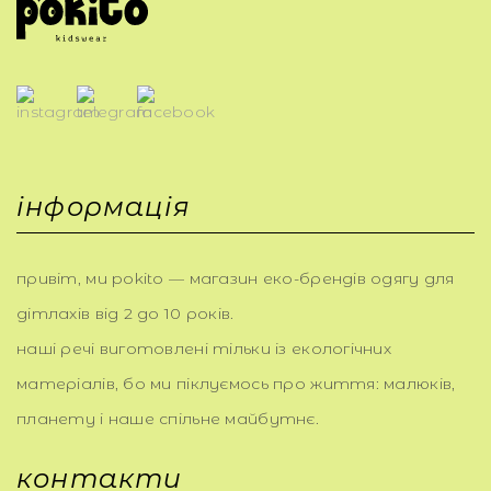
інформація
привіт, ми pokito — магазин еко-брендів одягу для
дітлахів від 2 до 10 років.
наші речі виготовлені тільки із екологічних
матеріалів, бо ми піклуємось про життя: малюків,
планету і наше спільне майбутнє.
контакти