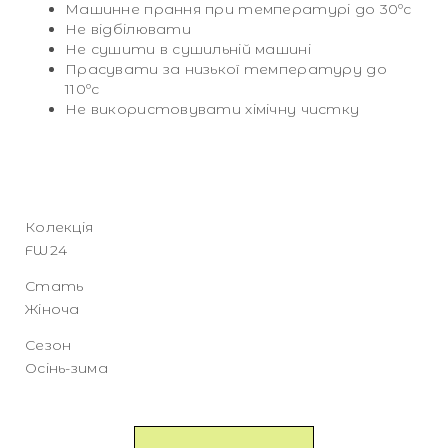
Машинне прання при температурі до 30ºc
Не відбілювати
Не сушити в сушильній машині
Прасувати за низької температуру до
110ºc
Не використовувати хімічну чистку
Колекція
FW24
Стать
Жіноча
Сезон
Осінь-зима