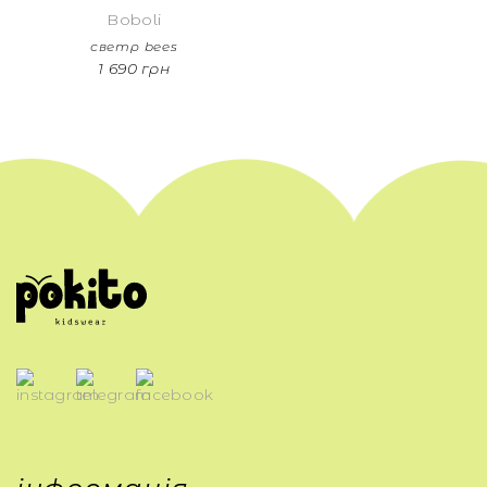
Boboli
светр bees
1 690 грн