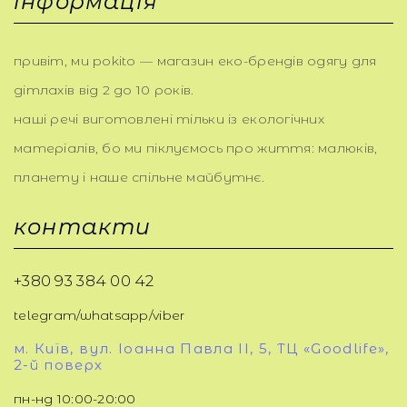
інформація
привіт, ми pokito — магазин еко-брендів одягу для
дітлахів від 2 до 10 років.
наші речі виготовлені тільки із екологічних
матеріалів, бо ми піклуємось про життя: малюків,
планету і наше спільне майбутнє.
контакти
+380 93 384 00 42
telegram/whatsapp/viber
м. Київ, вул. Іоанна Павла ІІ, 5, ТЦ «Goodlife»,
2-й поверх
пн-нд 10:00-20:00