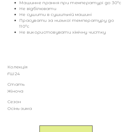
Машинне прання при температурі до 30ºc
Не відбілювати
Не сушити в сушильній машині
Прасувати за низької температуру до
110ºc
Не використовувати хімічну чистку
Колекція
FW24
Стать
Жіноча
Сезон
Осінь-зима