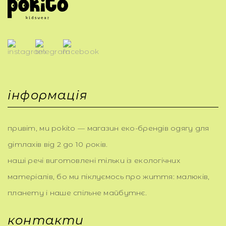
інформація
привіт, ми pokito — магазин еко-брендів одягу для
дітлахів від 2 до 10 років.
наші речі виготовлені тільки із екологічних
матеріалів, бо ми піклуємось про життя: малюків,
планету і наше спільне майбутнє.
контакти