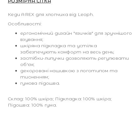
РОЗМІРНА СІТКА
Кеди AREX для хлопчика від Leoph.
Особливості:
ергономічний дизайн "язичків" для зручнішого
взування;
шкіряна підкладка та устілка
забезпечують комфорт на весь день;
застібки-липучки дозволяють регулювати
об'єм;
декоровані нашивкою з логотипом та
тисненням;
гумова підошва.
Склад: 100% шкіра; Підкладка: 100% шкіра;
Підошва: 100% гума.