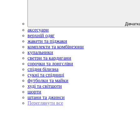
Дівчатк
аксесуари
верхній одяг
жакети та піджаки
комплекти та комбінезони
купальники
светри та кардигани
сорочки та лонгсліви
спідня білизна
сукні та спідниці
футболки та майки
худі та світшоти
шорти
штани та джинси
Переглянути все