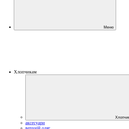
Меню
Хлопчикам
Хлопчи
аксесуари
верхній одяг