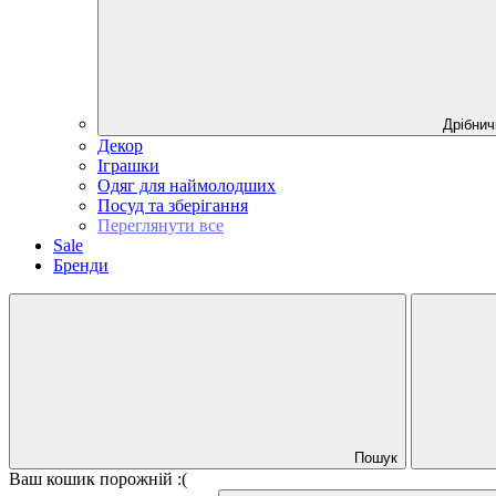
Дрібнич
Декор
Іграшки
Одяг для наймолодших
Посуд та зберігання
Переглянути все
Sale
Бренди
Пошук
Ваш кошик порожній :(