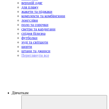
верхній одяг
для пляжу
жакети та піджаки
комплекти та комбінезони
лонгсліви
поло та сорочки
светри та кардигани
спідня білизна
футболки
худі та світшоти
шорти
штани та джинси
Переглянути все
Дівчаткам