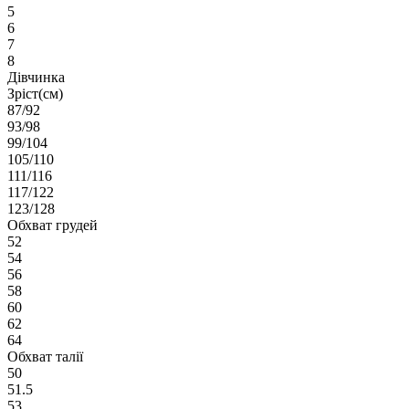
5
6
7
8
Дівчинка
Зріст(см)
87/92
93/98
99/104
105/110
111/116
117/122
123/128
Обхват грудей
52
54
56
58
60
62
64
Обхват талії
50
51.5
53