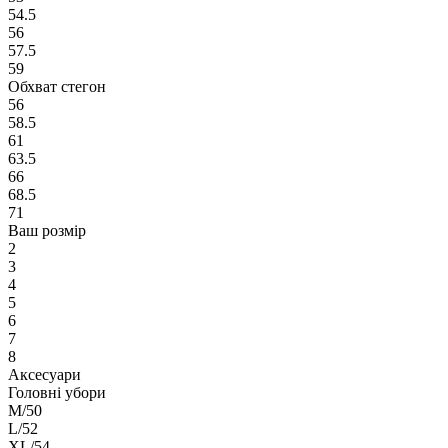
54.5
56
57.5
59
Обхват стегон
56
58.5
61
63.5
66
68.5
71
Ваш розмір
2
3
4
5
6
7
8
Аксесуари
Головні убори
M/50
L/52
XL/54