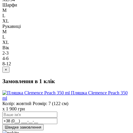
Шарфи
M
L
XL
Рукавиці
M
L
XL
Вік
2-3
4-6
8-12
×
Замовлення в 1 клік
Пляшка Clemence Peach 350
ml
Колір: жовтий
Розмір: 7 (122 см)
x 1
900
грн
Швидке замовлення