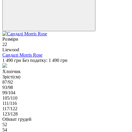
Розміри
22
Liewood
Сандалі Morris Rose
1 490 грн
Без податку: 1 490 грн
Хлопчик
Зріст(см)
87/92
93/98
99/104
105/110
111/116
117/122
123/128
Обхват грудей
52
54