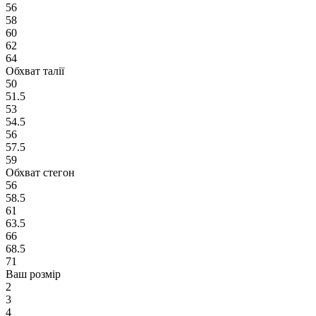
56
58
60
62
64
Обхват талії
50
51.5
53
54.5
56
57.5
59
Обхват стегон
56
58.5
61
63.5
66
68.5
71
Ваш розмір
2
3
4