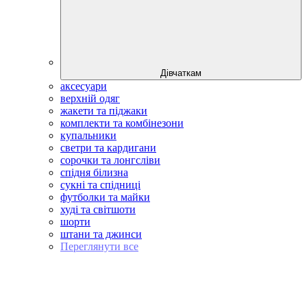
Дівчаткам
аксесуари
верхній одяг
жакети та піджаки
комплекти та комбінезони
купальники
светри та кардигани
сорочки та лонгсліви
спідня білизна
сукні та спідниці
футболки та майки
худі та світшоти
шорти
штани та джинси
Переглянути все