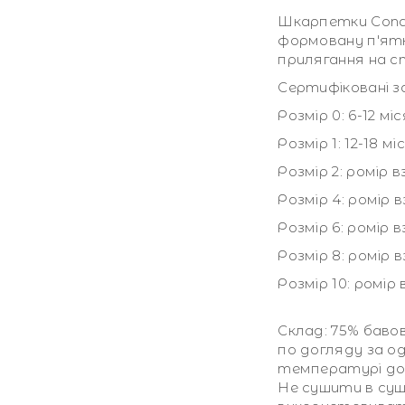
Шкарпетки Con
формовану пʼят
прилягання на с
Сертифіковані з
Розмір 0: 6-12 мі
Розмір 1: 12-18 мі
Розмір 2: ромір 
Розмір 4: ромір 
Розмір 6: ромір в
Розмір 8: ромір 
Розмір 10: ромір
Склад: 75% бавов
по догляду за о
температурі до 
Не сушити в суш