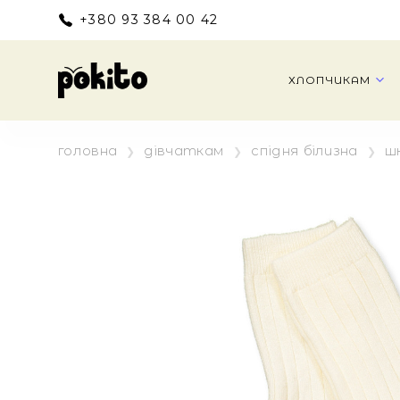
+380 93 384 00 42
ХЛОПЧИКАМ
головна
дівчаткам
спідня білизна
ш