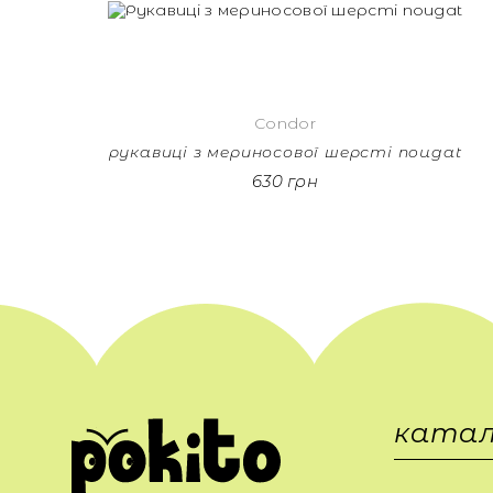
Condor
рукавиці з мериносової шерсті nougat
630 грн
катал