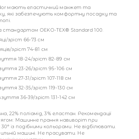
dor мають еластичний манжет та
ку, які забезпечують комфортну посадку та
топі.
а стандартом OEKO-TEX® Standard 100.
сяці/зріст 66-73 см
сяців/зріст 74-81 см
взуття 18-24/зріст 82-89 см
взуття 23-26/зріст 95-106 см
зуття 27-31/зріст 107-118 см
взуття 32-35/зріст 119-130 см
 взуття 36-39/зріст 131-142 см
на, 22% поліамід, 3% еластан. Рекомендації
дягом: Машинне прання навиворіт при
30° із подібними кольорами. Не відбілювати.
ильній машині. Не прасувати. Не