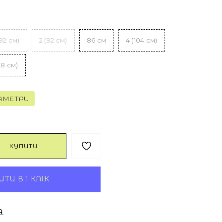
(92 cм)
2 (92 см)
86 см
4 (104 см)
28 см)
АМЕТРИ
КУПИТИ
ТИ В 1 КЛІК
А