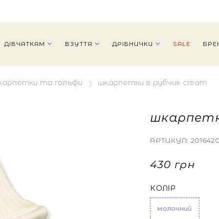
ДІВЧАТКАМ
ВЗУТТЯ
ДРІБНИЧКИ
SALE
БРЕ
карпетки та гольфи
шкарпетки в рубчик cream
шкарпетк
АРТИКУЛ:
201642
430 грн
КОЛІР
молочний