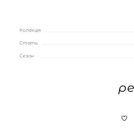
Колекція
Стать
Сезон
р