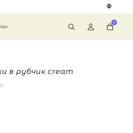
0
НДИ
и в рубчик cream
02