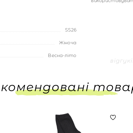
використовувати
SS26
Жіноча
Весна-літо
відгук
екомендовані това