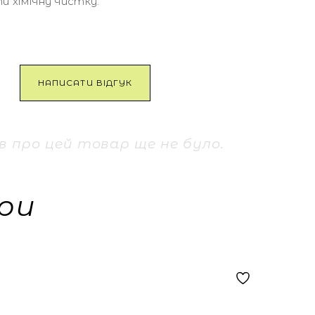
 хімічну чистку.
НАПИСАТИ ВІДГУК
ів про цей товар ще не було.
ри