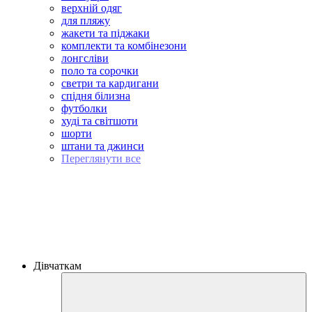
верхній одяг
для пляжу
жакети та піджаки
комплекти та комбінезони
лонгсліви
поло та сорочки
светри та кардигани
спідня білизна
футболки
худі та світшоти
шорти
штани та джинси
Переглянути все
Дівчаткам