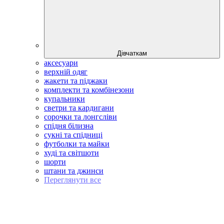
Дівчаткам
аксесуари
верхній одяг
жакети та піджаки
комплекти та комбінезони
купальники
светри та кардигани
сорочки та лонгсліви
спідня білизна
сукні та спідниці
футболки та майки
худі та світшоти
шорти
штани та джинси
Переглянути все