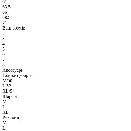
61
63.5
66
68.5
71
Ваш розмір
2
3
4
5
6
7
8
Аксесуари
Головні убори
M/50
L/52
XL/54
Шарфи
M
L
XL
Рукавиці
M
L