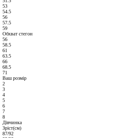
51.5
53
54.5
56
57.5
59
Обхват стегон
56
58.5
61
63.5
66
68.5
71
Ваш розмір
2
3
4
5
6
7
8
Дівчинка
Зріст(см)
87/92