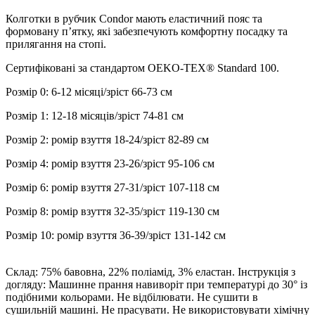
Колготки в рубчик Condor мають еластичний пояс та
формовану пʼятку, які забезпечують комфортну посадку та
прилягання на стопі.
Сертифіковані за стандартом OEKO-TEX® Standard 100.
Розмір 0: 6-12 місяці/зріст 66-73 см
Розмір 1: 12-18 місяців/зріст 74-81 см
Розмір 2: ромір взуття 18-24/зріст 82-89 см
Розмір 4: ромір взуття 23-26/зріст 95-106 см
Розмір 6: ромір взуття 27-31/зріст 107-118 см
Розмір 8: ромір взуття 32-35/зріст 119-130 см
Розмір 10: ромір взуття 36-39/зріст 131-142 см
Склад: 75% бавовна, 22% поліамід, 3% еластан. Інструкція з
догляду: Машинне прання навиворіт при температурі до 30° із
подібними кольорами. Не відбілювати. Не сушити в
сушильній машині. Не прасувати. Не використовувати хімічну