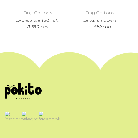
Tiny Cottons
Tiny Cottons
джинси printed light
штани flowers
3 990 грн
4 490 грн