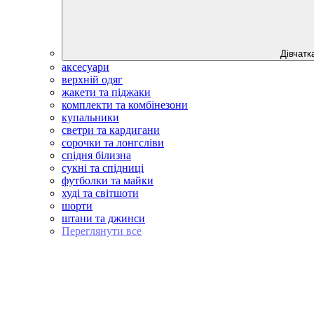
Дівчатк
аксесуари
верхній одяг
жакети та піджаки
комплекти та комбінезони
купальники
светри та кардигани
сорочки та лонгсліви
спідня білизна
сукні та спідниці
футболки та майки
худі та світшоти
шорти
штани та джинси
Переглянути все