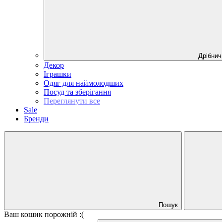
Дрібнич
Декор
Іграшки
Одяг для наймолодших
Посуд та зберігання
Переглянути все
Sale
Бренди
Пошук
Ваш кошик порожній :(