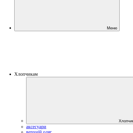
Меню
Хлопчикам
Хлопчи
аксесуари
верхній одяг