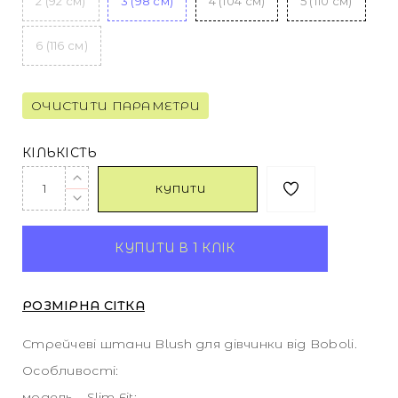
2 (92 см)
3 (98 см)
4 (104 см)
5 (110 см)
6 (116 см)
ОЧИСТИТИ ПАРАМЕТРИ
КІЛЬКІСТЬ
КУПИТИ
КУПИТИ В 1 КЛІК
РОЗМІРНА СІТКА
Стрейчеві штани Blush для дівчинки від Boboli.
Особливості:
модель – Slim Fit;