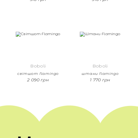
Boboli
Boboli
світшот flamingo
штани flamingo
2 090 грн
1 770 грн