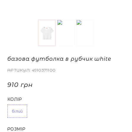
ТА КАРДИГАНИ
БІЛИЗНА
БІЛИЗНА
 СПІДНИЦІ
КИ
И ТА МАЙКИ
СВІТШОТИ
СВІТШОТИ
базова футболка в рубчик white
АРТИКУЛ:
4910371100
910 грн
А ДЖИНСИ
А ДЖИНСИ
КОЛІР
НУТИ ВСЕ
НУТИ ВСЕ
білий
РОЗМІР