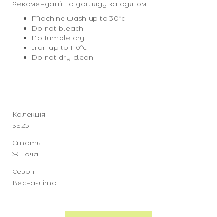
Рекомендації по догляду за одягом:
Machine wash up to 30ºc
Do not bleach
No tumble dry
Iron up to 110ºc
Do not dry-clean
Колекція
SS25
Стать
Жіноча
Сезон
Весна-літо