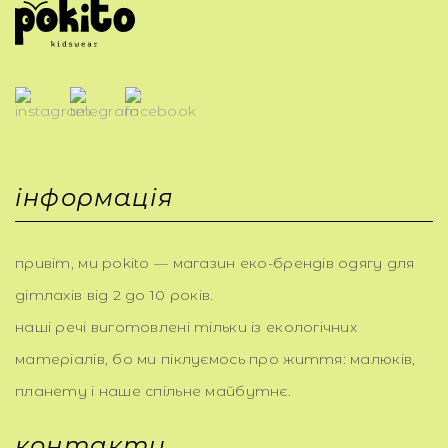
інформація
привіт, ми pokito — магазин еко-брендів одягу для
дітлахів від 2 до 10 років.
наші речі виготовлені тільки із екологічних
матеріалів, бо ми піклуємось про життя: малюків,
планету і наше спільне майбутнє.
контакти