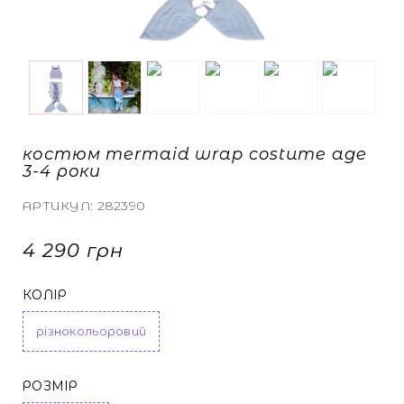
ТА КАРДИГАНИ
БІЛИЗНА
БІЛИЗНА
 СПІДНИЦІ
КИ
И ТА МАЙКИ
костюм mermaid wrap costume age
3-4 роки
СВІТШОТИ
СВІТШОТИ
АРТИКУЛ:
282390
4 290 грн
А ДЖИНСИ
А ДЖИНСИ
КОЛІР
НУТИ ВСЕ
НУТИ ВСЕ
різнокольоровий
РОЗМІР