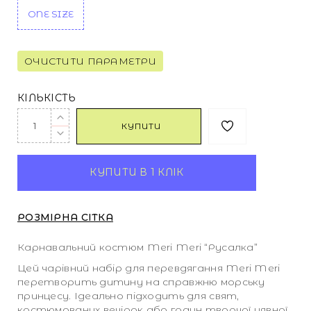
ONE SIZE
ОЧИСТИТИ ПАРАМЕТРИ
КІЛЬКІСТЬ
КУПИТИ
КУПИТИ В 1 КЛІК
РОЗМІРНА СІТКА
Карнавальний костюм Meri Meri “Русалка”
Цей чарівний набір для перевдягання Meri Meri
перетворить дитину на справжню морську
принцесу. Ідеально підходить для свят,
костюмованих вечірок або годин творчої уявної