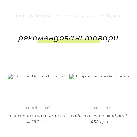
відгуків про цей товар ще не було.
рекомендовані товари
Meri Meri
Meri Meri
костюм mermaid wrap costume age 5-6 роки
набір серветок gingham large napkins (20 шт.)
4 290 грн
458 грн