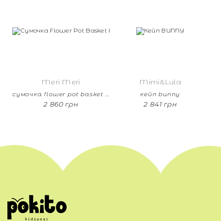
Meri Meri
Mimi&Lula
сумочка flower pot basket bag
кейп bunny
2 860 грн
2 841 грн