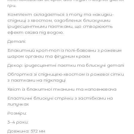
гри.
Комплект складається з топу та накидки-
спідниці з хвостом, оздоблених блискучими
іридесцентними паєтками, що створюють
ефект сяйва під водою.
Деталі:
Блакитний кроп-топ із полі-бавовни з рожевим
шаром органзи та фігурним краєм
Декор: іридесцентні паєтки та блискучі деталі
Обгортка зі спідницею-хвостом із рожевої сітки
з паєтками на підкладці
Хвіст із блакитної тканини та наповнювача
Еластичні блискучі стрічки з застібками на
липучках
Розміри:
3–4 роки:
Довжина: 572 мм